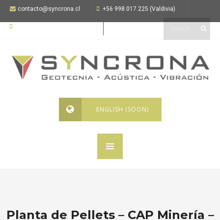
contacto@syncrona.cl
+56 998.017.225 (Valdivia)
+56 999.926.069 (Coquimbo)
ENGLISH (SOON)
Planta de Pellets – CAP Minería –