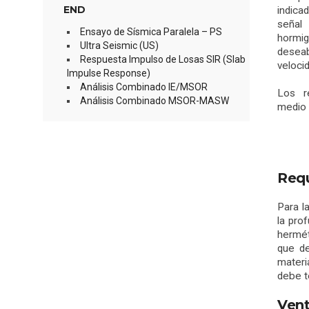
END
indica
señal
Ensayo de Sísmica Paralela – PS
hormi
Ultra Seismic (US)
desea
Respuesta Impulso de Losas SIR (Slab
veloci
Impulse Response)
Análisis Combinado IE/MSOR
Los r
Análisis Combinado MSOR-MASW
medio 
Requ
Para l
la pro
hermét
que de
materi
debe t
Vent