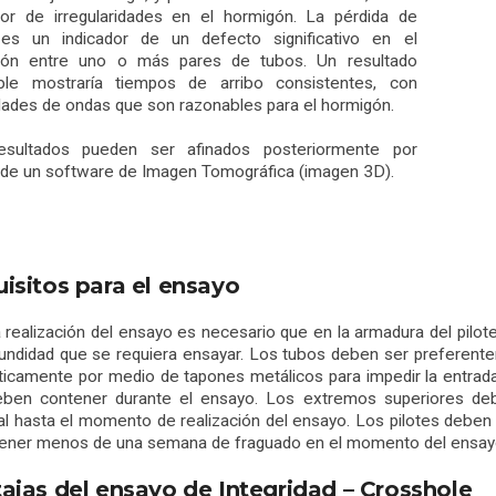
dor de irregularidades en el hormigón. La pérdida de
 es un indicador de un defecto significativo en el
gón entre uno o más pares de tubos. Un resultado
ble mostraría tiempos de arribo consistentes, con
dades de ondas que son razonables para el hormigón.
esultados pueden ser afinados posteriormente por
de un software de Imagen Tomográfica (imagen 3D).
isitos para el ensayo
a realización del ensayo es necesario que en la armadura del pilot
fundidad que se requiera ensayar. Los tubos deben ser preferent
icamente por medio de tapones metálicos para impedir la entrada 
ben contener durante el ensayo. Los extremos superiores debe
al hasta el momento de realización del ensayo. Los pilotes deben 
ener menos de una semana de fraguado en el momento del ensay
ajas del ensayo de Integridad – Crosshole