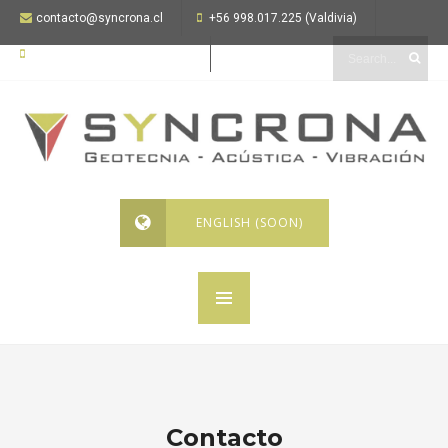
contacto@syncrona.cl
+56 998.017.225 (Valdivia)
+56 999.926.069 (Coquimbo)
ENGLISH (SOON)
Contacto